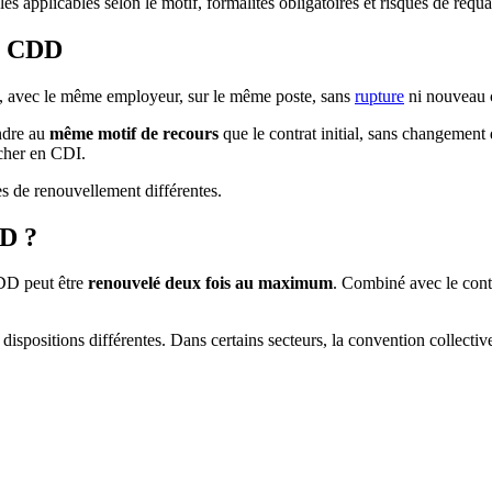
s applicables selon le motif, formalités obligatoires et risques de requa
un CDD
, avec le même employeur, sur le même poste, sans
rupture
ni nouveau c
ondre au
même motif de recours
que le contrat initial, sans changement 
ucher en CDI.
es de renouvellement différentes.
DD ?
CDD peut être
renouvelé deux fois au maximum
. Combiné avec le contr
dispositions différentes. Dans certains secteurs, la convention collecti