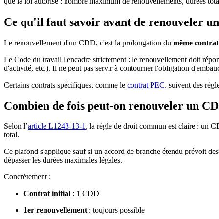
que la loi autorise : nombre maximum de renouvellements, durées totale
Ce qu'il faut savoir avant de renouveler 
Le renouvellement d'un CDD, c'est la prolongation du
même contrat
Le Code du travail l'encadre strictement : le renouvellement doit rép
d'activité, etc.). Il ne peut pas servir à contourner l'obligation d'emba
Certains contrats spécifiques, comme le
contrat PEC
, suivent des règl
Combien de fois peut-on renouveler un C
Selon l’
article L1243-13-1
, la règle de droit commun est claire : un 
total.
Ce plafond s'applique sauf si un accord de branche étendu prévoit des 
dépasser les durées maximales légales.
Concrètement :
Contrat initial
: 1 CDD
1er renouvellement
: toujours possible