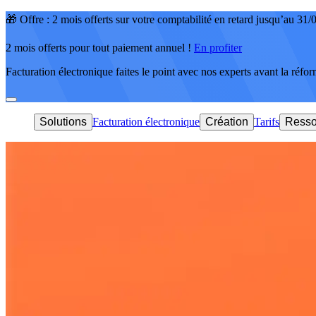
🎁 Offre : 2 mois offerts sur votre comptabilité en retard jusqu’au 31
2 mois offerts pour tout paiement annuel !
En profiter
Facturation électronique faites le point avec nos experts avant la réfo
Solutions
Facturation électronique
Création
Tarifs
Resso