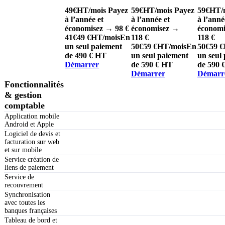
49
€
HT/mois
Payez
59
€
HT/mois
Payez
59
€
HT/
à l’année et
à l’année et
à l’anné
économisez → 98 €
économisez →
économ
41
€
49 €
HT/mois
En
118 €
118 €
un seul paiement
50
€
59 €
HT/mois
En
50
€
59 €
de 490 € HT
un seul paiement
un seul
Démarrer
de 590 € HT
de 590 
Démarrer
Démarr
Fonctionnalités
& gestion
comptable
Application mobile
Android et Apple
Logiciel de devis et
facturation sur web
et sur mobile
Service création de
liens de paiement
Service de
recouvrement
Synchronisation
avec toutes les
banques françaises
Tableau de bord et