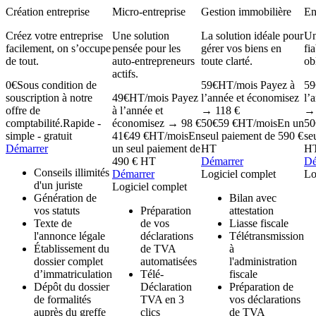
Création entreprise
Micro-entreprise
Gestion immobilière
En
Créez votre entreprise
Une solution
La solution idéale pour
Un
facilement, on s’occupe
pensée pour les
gérer vos biens en
fi
de tout.
auto-entrepreneurs
toute clarté.
ob
actifs.
0
€
Sous condition de
59
€
HT/mois
Payez à
59
souscription à notre
49
€
HT/mois
Payez
l’année et économisez
l’
offre de
à l’année et
→ 118 €
→ 
comptabilité.
Rapide -
économisez → 98 €
50
€
59 €
HT/mois
En un
50
simple - gratuit
41
€
49 €
HT/mois
En
seul paiement de 590 €
se
Démarrer
un seul paiement de
HT
H
490 € HT
Démarrer
Dé
Conseils illimités
Démarrer
Logiciel complet
Lo
d'un juriste
Logiciel complet
Génération de
Bilan avec
vos statuts
Préparation
attestation
Texte de
de vos
Liasse fiscale
l'annonce légale
déclarations
Télétransmission
Établissement du
de TVA
à
dossier complet
automatisées
l'administration
d’immatriculation
Télé-
fiscale
Dépôt du dossier
Déclaration
Préparation de
de formalités
TVA en 3
vos déclarations
auprès du greffe
clics
de TVA