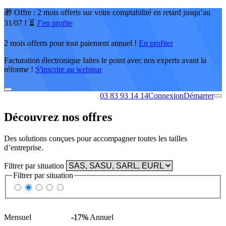
🎁 Offre : 2 mois offerts sur votre comptabilité en retard jusqu’au
31/07 ! ⏳
J’en profite
2 mois offerts pour tout paiement annuel !
En profiter
Facturation électronique faites le point avec nos experts avant la
réforme !
S'inscrire au webinar
03 83 93 14 14
Connexion
Démarrer
Découvrez nos offres
Des solutions conçues pour accompagner toutes les tailles
d’entreprise.
Filtrer par situation
Filtrer par situation
Mensuel
-17%
Annuel