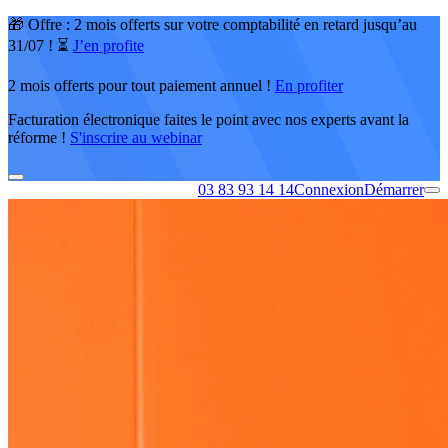
🎁 Offre : 2 mois offerts sur votre comptabilité en retard jusqu’au
31/07 ! ⏳
J’en profite
2 mois offerts pour tout paiement annuel !
En profiter
Facturation électronique faites le point avec nos experts avant la
réforme !
S'inscrire au webinar
03 83 93 14 14
Connexion
Démarrer