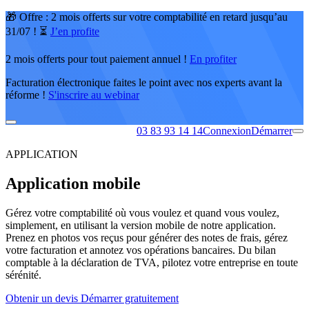
🎁 Offre : 2 mois offerts sur votre comptabilité en retard jusqu’au
31/07 ! ⏳
J’en profite
2 mois offerts pour tout paiement annuel !
En profiter
Facturation électronique faites le point avec nos experts avant la
réforme !
S'inscrire au webinar
03 83 93 14 14
Connexion
Démarrer
APPLICATION
Application mobile
Gérez votre comptabilité où vous voulez et quand vous voulez,
simplement, en utilisant la version mobile de notre application.
Prenez en photos vos reçus pour générer des notes de frais, gérez
votre facturation et annotez vos opérations bancaires. Du bilan
comptable à la déclaration de TVA, pilotez votre entreprise en toute
sérénité.
Obtenir un devis
Démarrer gratuitement