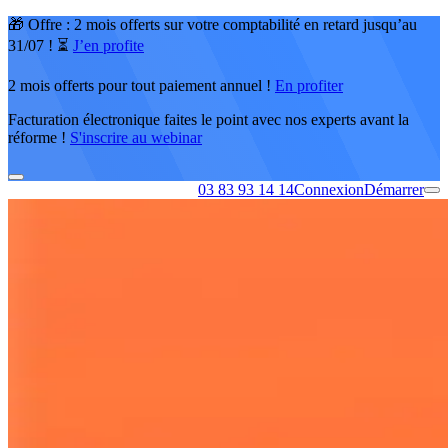
🎁 Offre : 2 mois offerts sur votre comptabilité en retard jusqu’au
31/07 ! ⏳
J’en profite
2 mois offerts pour tout paiement annuel !
En profiter
Facturation électronique faites le point avec nos experts avant la
réforme !
S'inscrire au webinar
03 83 93 14 14
Connexion
Démarrer