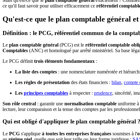
Mais qu'est-ce que le
plan comptable général
exactement ? Comment 
ce qu'il faut savoir pour utiliser efficacement ce
référentiel comptabl
Qu'est-ce que le plan comptable général et à
Définition : le PCG, référentiel commun de la comptabi
Le
plan comptable général
(PCG) est le
référentiel comptable obli
Comptables
(ANC) et homologué par arrêté ministériel. Sa base légal
Le PCG définit
trois éléments fondamentaux
:
La liste des comptes
: une nomenclature numérotée et hiérarchis
Les règles de présentation
des états financiers :
bilan
,
compte d
Les
principes comptables
à respecter :
prudence
, sincérité, i
Son rôle central
: garantir une
normalisation comptable
uniforme à l
lecture, leur comparaison et la tenue des comptes par les professionnel
Qui est obligé d'appliquer le plan comptable général 
Le
PCG
s'applique
à toutes les entreprises françaises
soumises à l'
o
au
régime réel
, quelle que soit leur taille ou leur forme juridique :
SA