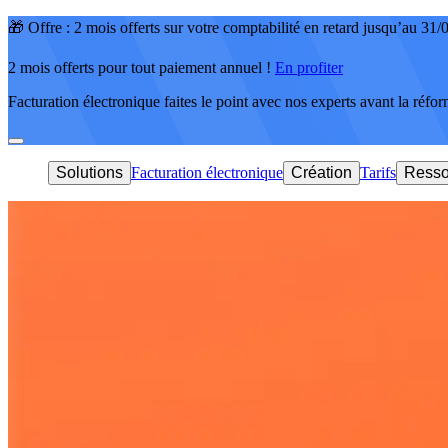
🎁 Offre : 2 mois offerts sur votre comptabilité en retard jusqu’au 31
2 mois offerts pour tout paiement annuel !
En profiter
Facturation électronique faites le point avec nos experts avant la réfo
Solutions
Facturation électronique
Création
Tarifs
Resso