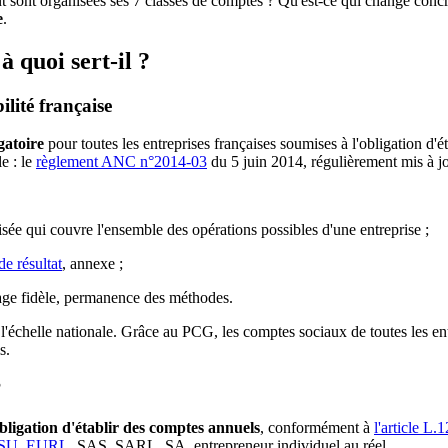
sont organisées ses 7 classes de comptes ? Qu'est-ce qui change concr
e
.
 quoi sert-il ?
lité française
gatoire
pour toutes les entreprises françaises soumises à l'obligation d'é
e : le
règlement ANC n°2014-03
du 5 juin 2014, régulièrement mis à j
ée qui couvre l'ensemble des opérations possibles d'une entreprise ;
e résultat
, annexe ;
mage fidèle, permanence des méthodes.
'échelle nationale. Grâce au PCG, les comptes sociaux de toutes les entr
s.
?
bligation d'établir des comptes annuels
, conformément à
l'article L
SU
,
EURL
, SAS, SARL, SA, entrepreneur individuel au réel.