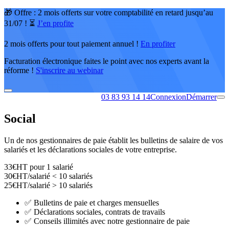
🎁 Offre : 2 mois offerts sur votre comptabilité en retard jusqu’au
31/07 ! ⏳
J’en profite
2 mois offerts pour tout paiement annuel !
En profiter
Facturation électronique faites le point avec nos experts avant la
réforme !
S'inscrire au webinar
03 83 93 14 14
Connexion
Démarrer
Social
Un de nos gestionnaires de paie établit les bulletins de salaire de vos
salariés et les déclarations sociales de votre entreprise.
33
€
HT pour 1 salarié
30
€
HT/salarié < 10 salariés
25
€
HT/salarié > 10 salariés
✅
Bulletins de paie et charges mensuelles
✅
Déclarations sociales, contrats de travails
✅
Conseils illimités avec notre gestionnaire de paie