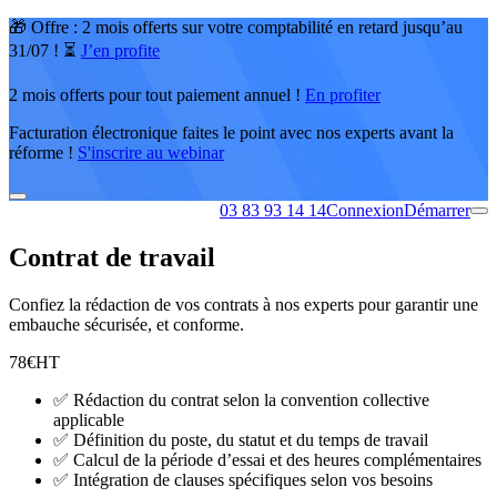
🎁 Offre : 2 mois offerts sur votre comptabilité en retard jusqu’au
31/07 ! ⏳
J’en profite
2 mois offerts pour tout paiement annuel !
En profiter
Facturation électronique faites le point avec nos experts avant la
réforme !
S'inscrire au webinar
03 83 93 14 14
Connexion
Démarrer
Contrat de travail
Confiez la rédaction de vos contrats à nos experts pour garantir une
embauche sécurisée, et conforme.
78
€
HT
✅
Rédaction du contrat selon la convention collective
applicable
✅
Définition du poste, du statut et du temps de travail
✅
Calcul de la période d’essai et des heures complémentaires
✅
Intégration de clauses spécifiques selon vos besoins