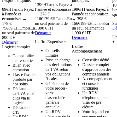
l’esprit tranquille.
juridiques.
po
139
€
HT/mois
Payez à
10
89
€
HT/mois
Payez
l’année et économisez
199
€
HT/mois
Payez à
be
à l’année et
→ 278 €
l’année et économisez
sp
économisez →
116
€
139 €
HT/mois
En
→ 398 €
178 €
un seul paiement de
166
€
199 €
HT/mois
En
Su
75
€
89 €
HT/mois
En
1 390 € HT
un seul paiement de
Dé
un seul paiement de
Démarrer
1 990 € HT
L'
890 € HT
Démarrer
L'offre Expertise
+
+
Démarrer
L'offre
Logiciel complet
Conseils
Accompagnement
+
illimités
Comptabilité
Prise en charge
Conseiller dédié
de trésorerie
des déclarations
Dossier complet
Bilan avec
de TVA selon
d'approbation des
attestation
vos obligations
comptes annuels
Liasse fiscale
fiscales
Accompagnement
produite par
Génération de
et conseils
nos soins
votre procès-
juridiques
Déclarations
verbal
Un RDV
de TVA en 3
d'assemblée
téléphonique ou
clics via le
générale
visio de pré-
logiciel
annuelle
clôture
Déclaration
Un RDV
Votre logiciel en
d’IS
d’analyse de la
engagement ou
Un RDV