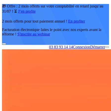
🎁 Offre : 2 mois offerts sur votre comptabilité en retard jusqu’au
31/07 ! ⏳
J’en profite
2 mois offerts pour tout paiement annuel !
En profiter
Facturation électronique faites le point avec nos experts avant la
réforme !
S'inscrire au webinar
03 83 93 14 14
Connexion
Démarrer