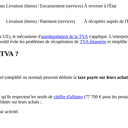
ons
Livraison (biens) / Encaissement (services)
À reverser à l'État
Livraison (biens) / Paiement (services)
À récupérer auprès de l'
s UE), le mécanisme d'
autoliquidation de la TVA
s'applique. L'entrepri
ositif évite les problèmes de récupération de
TVA étrangère
et simplifi
a TVA ?
éel (simplifié ou normal) peuvent déduire la
taxe payée sur leurs achat
 qu'ils respectent les seuils de
chiffre d'affaires
(77 700 € pour les presta
duire sur leurs achats ;
ur activité.