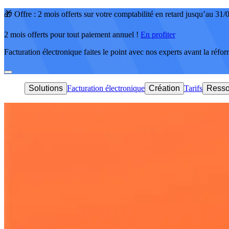
🎁 Offre : 2 mois offerts sur votre comptabilité en retard jusqu’au 31
2 mois offerts pour tout paiement annuel !
En profiter
Facturation électronique faites le point avec nos experts avant la réfo
Solutions
Facturation électronique
Création
Tarifs
Resso