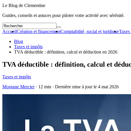
Le Blog de Clementine
Guides, conseils et astuces pour piloter votre activité avec sérénité.
Accueil
Création et financement
Comptabilité, social et juridique
Taxes 
Blog
Taxes et impôts
TVA déductible : définition, calcul et déduction en 2026
TVA déductible : définition, calcul et dédu
Taxes et impôts
Morgane Mercier
· 12 min · Dernière mise à jour le
4 mai 2026