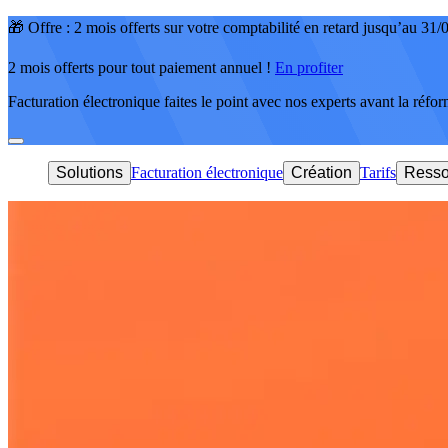
🎁 Offre : 2 mois offerts sur votre comptabilité en retard jusqu’au 31
2 mois offerts pour tout paiement annuel !
En profiter
Facturation électronique faites le point avec nos experts avant la réfo
Solutions
Facturation électronique
Création
Tarifs
Resso