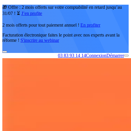
🎁 Offre : 2 mois offerts sur votre comptabilité en retard jusqu’au
31/07 ! ⏳
J’en profite
2 mois offerts pour tout paiement annuel !
En profiter
Facturation électronique faites le point avec nos experts avant la
réforme !
S'inscrire au webinar
03 83 93 14 14
Connexion
Démarrer