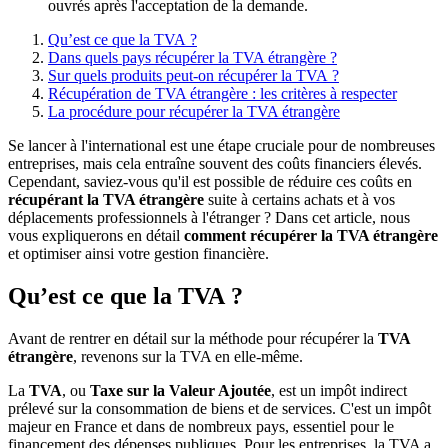
ouvrés après l'acceptation de la demande.
Qu’est ce que la TVA ?
Dans quels pays récupérer la TVA étrangère ?
Sur quels produits peut-on récupérer la TVA ?
Récupération de TVA étrangère : les critères à respecter
La procédure pour récupérer la TVA étrangère
Se lancer à l'international est une étape cruciale pour de nombreuses
entreprises, mais cela entraîne souvent des coûts financiers élevés.
Cependant, saviez-vous qu'il est possible de réduire ces coûts en
récupérant la TVA étrangère
suite à certains achats et à vos
déplacements professionnels à l'étranger ? Dans cet article, nous
vous expliquerons en détail
comment récupérer la TVA étrangère
et optimiser ainsi votre gestion financière.
Qu’est ce que la TVA ?
Avant de rentrer en détail sur la méthode pour récupérer la
TVA
étrangère
, revenons sur la TVA en elle-même.
La
TVA
, ou
Taxe sur la Valeur Ajoutée
, est un impôt indirect
prélevé sur la consommation de biens et de services. C'est un impôt
majeur en France et dans de nombreux pays, essentiel pour le
financement des dépenses publiques. Pour les entreprises, la TVA a