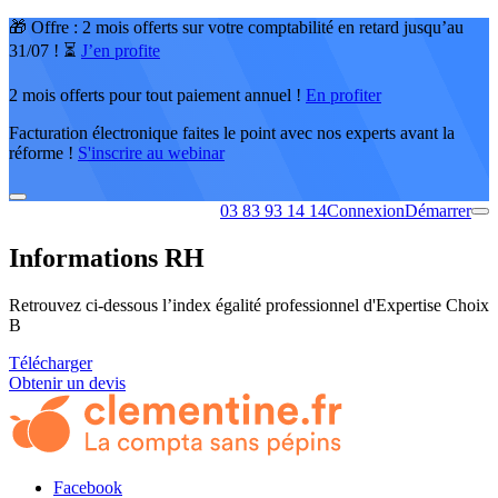
🎁 Offre : 2 mois offerts sur votre comptabilité en retard jusqu’au
31/07 ! ⏳
J’en profite
2 mois offerts pour tout paiement annuel !
En profiter
Facturation électronique faites le point avec nos experts avant la
réforme !
S'inscrire au webinar
03 83 93 14 14
Connexion
Démarrer
Informations RH
Retrouvez ci-dessous l’index égalité professionnel d'Expertise Choix
B
Télécharger
Obtenir un devis
Facebook