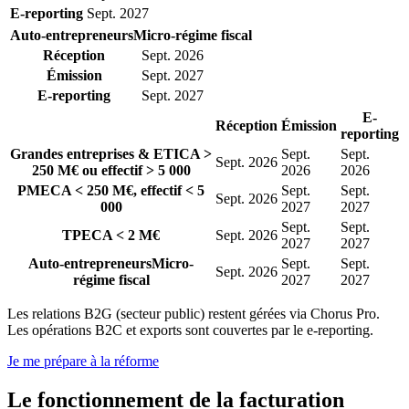
E-reporting
Sept. 2027
Auto-entrepreneurs
Micro-régime fiscal
Réception
Sept. 2026
Émission
Sept. 2027
E-reporting
Sept. 2027
E-
Réception
Émission
reporting
Grandes entreprises & ETI
CA >
Sept.
Sept.
Sept. 2026
250 M€ ou effectif > 5 000
2026
2026
PME
CA < 250 M€, effectif < 5
Sept.
Sept.
Sept. 2026
000
2027
2027
Sept.
Sept.
TPE
CA < 2 M€
Sept. 2026
2027
2027
Auto-entrepreneurs
Micro-
Sept.
Sept.
Sept. 2026
régime fiscal
2027
2027
Les relations B2G (secteur public) restent gérées via Chorus Pro.
Les opérations B2C et exports sont couvertes par le e-reporting.
Je me prépare à la réforme
Le
fonctionnement
de la facturation