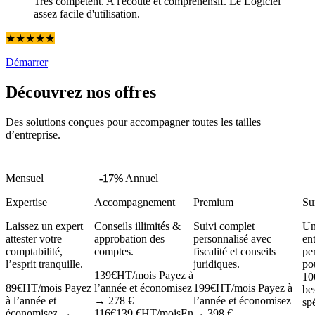
Très compétent. A l'écoute et compréhensif. Le Logiciel
assez facile d'utilisation.
★
★
★
★
★
Démarrer
Découvrez nos offres
Des solutions conçues pour accompagner toutes les tailles
d’entreprise.
Mensuel
-17%
Annuel
Expertise
Accompagnement
Premium
Su
Laissez un expert
Conseils illimités &
Suivi complet
Un
attester votre
approbation des
personnalisé avec
en
comptabilité,
comptes.
fiscalité et conseils
pe
l’esprit tranquille.
juridiques.
po
139
€
HT/mois
Payez à
10
89
€
HT/mois
Payez
l’année et économisez
199
€
HT/mois
Payez à
be
à l’année et
→ 278 €
l’année et économisez
sp
économisez →
116
€
139 €
HT/mois
En
→ 398 €