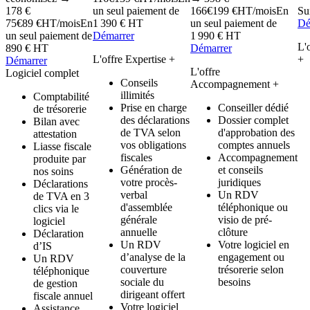
178 €
un seul paiement de
166
€
199 €
HT/mois
En
Su
75
€
89 €
HT/mois
En
1 390 € HT
un seul paiement de
Dé
un seul paiement de
Démarrer
1 990 € HT
L'
890 € HT
Démarrer
L'offre Expertise
+
+
Démarrer
L'offre
Logiciel complet
Conseils
Accompagnement
+
illimités
Comptabilité
Prise en charge
Conseiller dédié
de trésorerie
des déclarations
Dossier complet
Bilan avec
de TVA selon
d'approbation des
attestation
vos obligations
comptes annuels
Liasse fiscale
fiscales
Accompagnement
produite par
Génération de
et conseils
nos soins
votre procès-
juridiques
Déclarations
verbal
Un RDV
de TVA en 3
d'assemblée
téléphonique ou
clics via le
générale
visio de pré-
logiciel
annuelle
clôture
Déclaration
Un RDV
Votre logiciel en
d’IS
d’analyse de la
engagement ou
Un RDV
couverture
trésorerie selon
téléphonique
sociale du
besoins
de gestion
dirigeant offert
fiscale annuel
Votre logiciel
Assistance