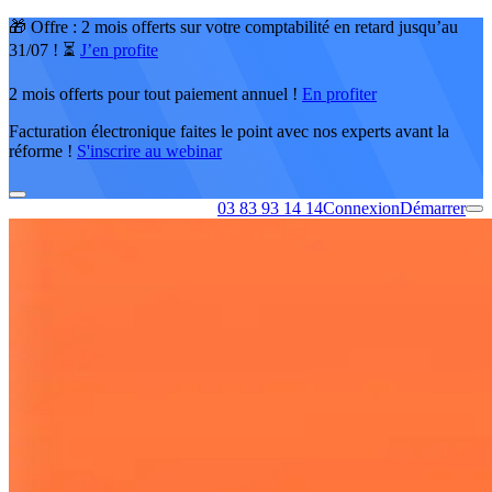
🎁 Offre : 2 mois offerts sur votre comptabilité en retard jusqu’au
31/07 ! ⏳
J’en profite
2 mois offerts pour tout paiement annuel !
En profiter
Facturation électronique faites le point avec nos experts avant la
réforme !
S'inscrire au webinar
03 83 93 14 14
Connexion
Démarrer