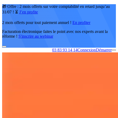
🎁 Offre : 2 mois offerts sur votre comptabilité en retard jusqu’au
31/07 ! ⏳
J’en profite
2 mois offerts pour tout paiement annuel !
En profiter
Facturation électronique faites le point avec nos experts avant la
réforme !
S'inscrire au webinar
03 83 93 14 14
Connexion
Démarrer