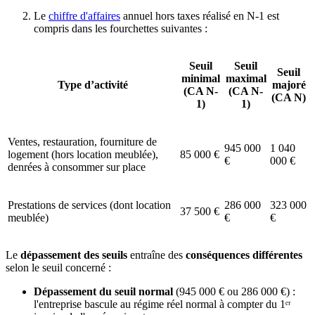
Le
chiffre d'affaires
annuel hors taxes réalisé en N-1 est
compris dans les fourchettes suivantes :
Seuil
Seuil
Seuil
minimal
maximal
Type d’activité
majoré
(CA N-
(CA N-
(CA N)
1)
1)
Ventes, restauration, fourniture de
945 000
1 040
logement (hors location meublée),
85 000 €
€
000 €
denrées à consommer sur place
Prestations de services (dont location
286 000
323 000
37 500 €
meublée)
€
€
Le
dépassement des seuils
entraîne des
conséquences différentes
selon le seuil concerné :
Dépassement du seuil normal
(945 000 € ou 286 000 €) :
l'entreprise bascule au régime réel normal à compter du 1ᵉʳ