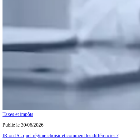
Taxes et impôts
Publié le 30/06/2026
IR ou IS : quel régime choisir et comment les différencier ?