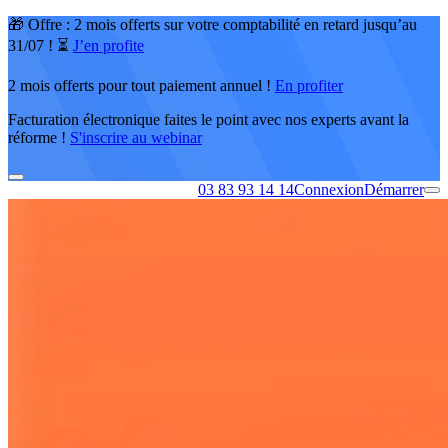
🎁 Offre : 2 mois offerts sur votre comptabilité en retard jusqu’au
31/07 ! ⏳
J’en profite
2 mois offerts pour tout paiement annuel !
En profiter
Facturation électronique faites le point avec nos experts avant la
réforme !
S'inscrire au webinar
03 83 93 14 14
Connexion
Démarrer