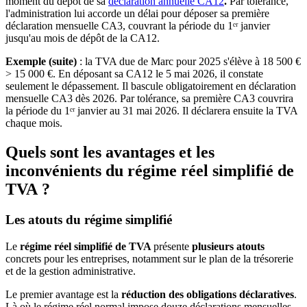
moment du dépôt de sa
déclaration annuelle CA12
.
Par tolérance,
l'administration lui accorde un délai pour déposer sa première
déclaration mensuelle CA3, couvrant la période du 1ᵉʳ janvier
jusqu'au mois de dépôt de la CA12.
Exemple (suite)
: la TVA due de Marc pour 2025 s'élève à 18 500 €
> 15 000 €. En déposant sa CA12 le 5 mai 2026, il constate
seulement le dépassement. Il bascule obligatoirement en déclaration
mensuelle CA3 dès 2026. Par tolérance, sa première CA3 couvrira
la période du 1ᵉʳ janvier au 31 mai 2026. Il déclarera ensuite la TVA
chaque mois.
Quels sont les avantages et les
inconvénients du régime réel simplifié de
TVA ?
Les atouts du régime simplifié
Le
régime réel simplifié de TVA
présente
plusieurs atouts
concrets pour les entreprises, notamment sur le plan de la trésorerie
et de la gestion administrative.
Le premier avantage est la
réduction des obligations déclaratives
.
Là où le régime réel normal impose douze déclarations mensuelles