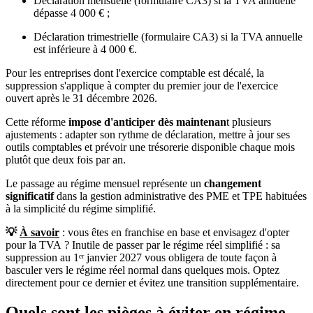
Déclaration mensuelle (formulaire CA3) si la TVA annuelle
dépasse 4 000 € ;
Déclaration trimestrielle (formulaire CA3) si la TVA annuelle
est inférieure à 4 000 €.
Pour les entreprises dont l'exercice comptable est décalé, la
suppression s'applique à compter du premier jour de l'exercice
ouvert après le 31 décembre 2026.
Cette réforme
impose d'anticiper dès maintenan
t plusieurs
ajustements : adapter son rythme de déclaration, mettre à jour ses
outils comptables et prévoir une trésorerie disponible chaque mois
plutôt que deux fois par an.
Le passage au régime mensuel représente un
changement
significatif
dans la gestion administrative des PME et TPE habituées
à la simplicité du régime simplifié.
💡
À savoir
: vous êtes en franchise en base et envisagez d'opter
pour la TVA ? Inutile de passer par le régime réel simplifié : sa
suppression au 1ᵉʳ janvier 2027 vous obligera de toute façon à
basculer vers le régime réel normal dans quelques mois. Optez
directement pour ce dernier et évitez une transition supplémentaire.
Quels sont les pièges à éviter en régime