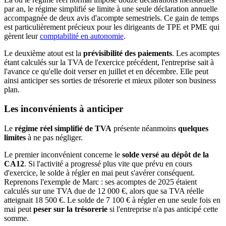
par an, le régime simplifié se limite à une seule déclaration annuelle
accompagnée de deux avis d'acompte semestriels. Ce gain de temps
est particulièrement précieux pour les dirigeants de TPE et PME qui
gèrent leur
comptabilité en autonomie
.
Le deuxième atout est la
prévisibilité des paiements
. Les acomptes
étant calculés sur la TVA de l'exercice précédent, l'entreprise sait à
l'avance ce qu'elle doit verser en juillet et en décembre. Elle peut
ainsi anticiper ses sorties de trésorerie et mieux piloter son business
plan.
Les inconvénients à anticiper
Le
régime réel simplifié de TVA
présente néanmoins
quelques
limites
à ne pas négliger.
Le premier inconvénient concerne le
solde versé au dépôt de la
CA12
.
Si l'activité a progressé plus vite que prévu en cours
d'exercice, le solde à régler en mai peut s'avérer conséquent.
Reprenons l'exemple de Marc : ses acomptes de 2025 étaient
calculés sur une TVA due de 12 000 €, alors que sa TVA réelle
atteignait 18 500 €. Le solde de 7 100 € à régler en une seule fois en
mai peut
peser sur la trésorerie
si l'entreprise n'a pas anticipé cette
somme.