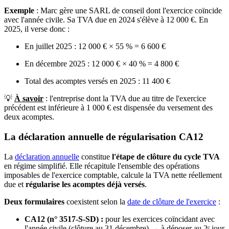
Exemple
: Marc gère une SARL de conseil dont l'exercice coïncide
avec l'année civile. Sa TVA due en 2024 s'élève à 12 000 €. En
2025, il verse donc :
En juillet 2025 : 12 000 € × 55 % = 6 600 €
En décembre 2025 : 12 000 € × 40 % = 4 800 €
Total des acomptes versés en 2025 : 11 400 €
💡
À savoir
: l'entreprise dont la TVA due au titre de l'exercice
précédent est inférieure à 1 000 € est dispensée du versement des
deux acomptes.
La déclaration annuelle de régularisation CA12
La
déclaration annuelle
constitue
l'étape de clôture du cycle TVA
en régime simplifié. Elle récapitule l'ensemble des opérations
imposables de l'exercice comptable, calcule la TVA nette réellement
due et
régularise les acomptes déjà versés
.
Deux formulaires
coexistent selon la
date de clôture de l'exercice
:
CA12 (n° 3517-S-SD) :
pour les exercices coïncidant avec
l'année civile (clôture au 31 décembre) → à déposer au 2ᵉ jour