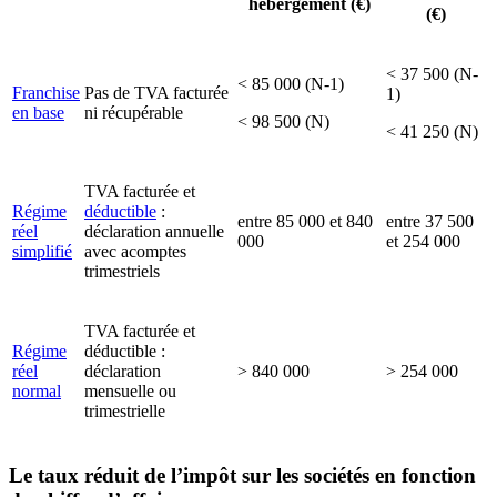
hébergement (€)
(€)
< 37 500 (N-
< 85 000 (N-1)
Franchise
Pas de TVA facturée
1)
en base
ni récupérable
< 98 500 (N)
< 41 250 (N)
TVA facturée et
Régime
déductible
:
entre 85 000 et 840
entre 37 500
réel
déclaration annuelle
000
et 254 000
simplifié
avec acomptes
trimestriels
TVA facturée et
Régime
déductible :
réel
déclaration
> 840 000
> 254 000
normal
mensuelle ou
trimestrielle
Le taux réduit de l’impôt sur les sociétés en fonction