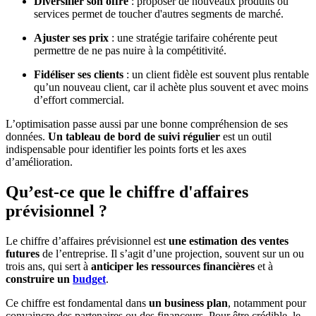
Diversifier son offre
: proposer de nouveaux produits ou
services permet de toucher d'autres segments de marché.
Ajuster ses prix
: une stratégie tarifaire cohérente peut
permettre de ne pas nuire à la compétitivité.
Fidéliser ses clients
: un client fidèle est souvent plus rentable
qu’un nouveau client, car il achète plus souvent et avec moins
d’effort commercial.
L’optimisation passe aussi par une bonne compréhension de ses
données.
Un tableau de bord de suivi régulier
est un outil
indispensable pour identifier les points forts et les axes
d’amélioration.
Qu’est-ce que le chiffre d'affaires
prévisionnel ?
Le chiffre d’affaires prévisionnel est
une estimation des ventes
futures
de l’entreprise. Il s’agit d’une projection, souvent sur un ou
trois ans, qui sert à
anticiper les ressources financières
et à
construire un
budget
.
Ce chiffre est fondamental dans
un business plan
, notamment pour
convaincre des partenaires ou des financeurs. Pour être crédible, le