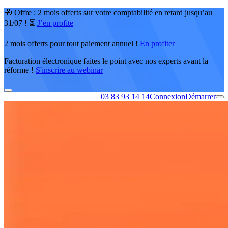
🎁 Offre : 2 mois offerts sur votre comptabilité en retard jusqu’au
31/07 ! ⏳
J’en profite
2 mois offerts pour tout paiement annuel !
En profiter
Facturation électronique faites le point avec nos experts avant la
réforme !
S'inscrire au webinar
03 83 93 14 14
Connexion
Démarrer