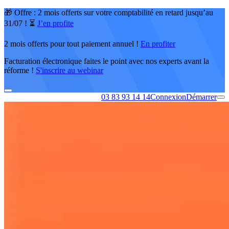
🎁 Offre : 2 mois offerts sur votre comptabilité en retard jusqu’au
31/07 ! ⏳
J’en profite
2 mois offerts pour tout paiement annuel !
En profiter
Facturation électronique faites le point avec nos experts avant la
réforme !
S'inscrire au webinar
03 83 93 14 14
Connexion
Démarrer