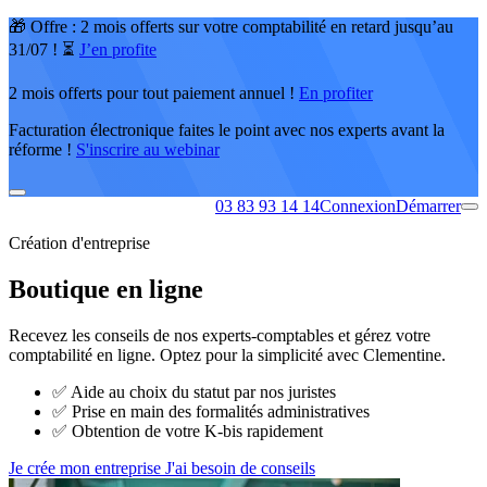
🎁 Offre : 2 mois offerts sur votre comptabilité en retard jusqu’au
31/07 ! ⏳
J’en profite
2 mois offerts pour tout paiement annuel !
En profiter
Facturation électronique faites le point avec nos experts avant la
réforme !
S'inscrire au webinar
03 83 93 14 14
Connexion
Démarrer
Création d'entreprise
Boutique en ligne
Recevez les conseils de nos experts-comptables et gérez votre
comptabilité en ligne. Optez pour la simplicité avec Clementine.
✅
Aide au choix du statut par nos juristes
✅
Prise en main des formalités administratives
✅
Obtention de votre K-bis rapidement
Je crée mon entreprise
J'ai besoin de conseils