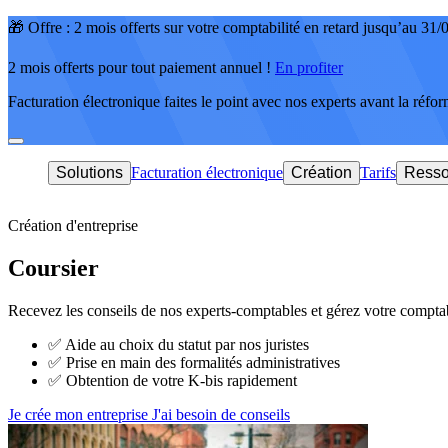
🎁 Offre : 2 mois offerts sur votre comptabilité en retard jusqu’au 31
2 mois offerts pour tout paiement annuel !
En profiter
Facturation électronique faites le point avec nos experts avant la réfo
Solutions
Facturation électronique
Création
Tarifs
Resso
Création d'entreprise
Coursier
Recevez les conseils de nos experts-comptables et gérez votre comptab
✅
Aide au choix du statut par nos juristes
✅
Prise en main des formalités administratives
✅
Obtention de votre K-bis rapidement
Je crée mon entreprise
J'ai besoin de conseils