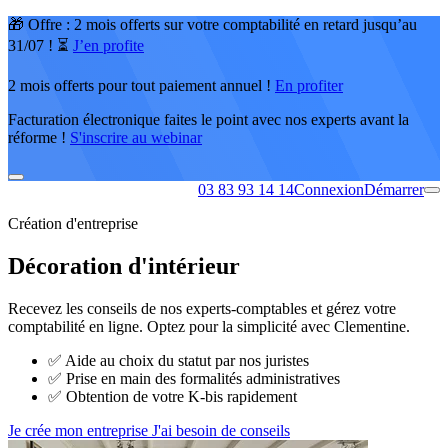
🎁 Offre : 2 mois offerts sur votre comptabilité en retard jusqu’au
31/07 ! ⏳
J’en profite
2 mois offerts pour tout paiement annuel !
En profiter
Facturation électronique faites le point avec nos experts avant la
réforme !
S'inscrire au webinar
03 83 93 14 14
Connexion
Démarrer
Création d'entreprise
Décoration d'intérieur
Recevez les conseils de nos experts-comptables et gérez votre
comptabilité en ligne. Optez pour la simplicité avec Clementine.
✅
Aide au choix du statut par nos juristes
✅
Prise en main des formalités administratives
✅
Obtention de votre K-bis rapidement
Je crée mon entreprise
J'ai besoin de conseils