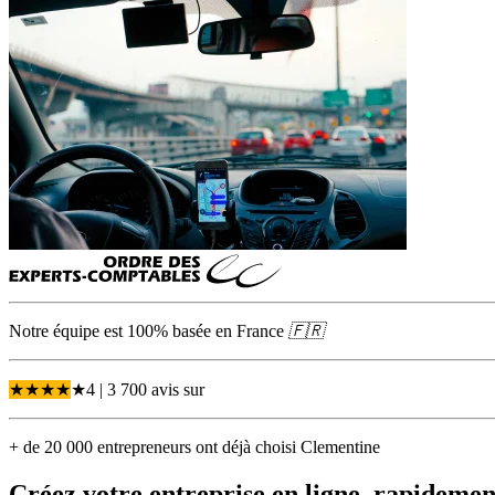
Notre équipe est 100% basée en
France
🇫🇷
★
★
★
★
★
4
| 3 700 avis
sur
+ de 20 000 entrepreneurs ont déjà choisi Clementine
Créez votre entreprise
en ligne, rapidement