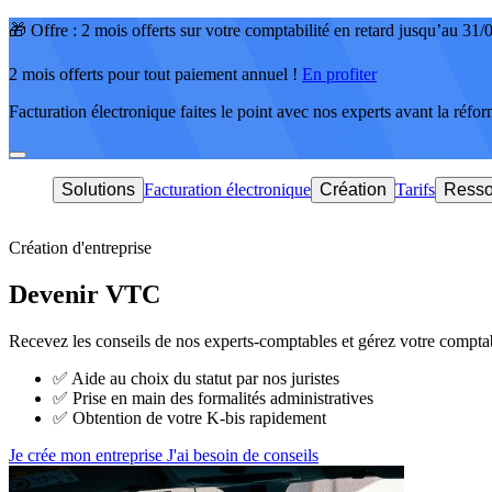
🎁 Offre : 2 mois offerts sur votre comptabilité en retard jusqu’au 31
2 mois offerts pour tout paiement annuel !
En profiter
Facturation électronique faites le point avec nos experts avant la réfo
Solutions
Facturation électronique
Création
Tarifs
Resso
Création d'entreprise
Devenir VTC
Recevez les conseils de nos experts-comptables et gérez votre comptab
✅
Aide au choix du statut par nos juristes
✅
Prise en main des formalités administratives
✅
Obtention de votre K-bis rapidement
Je crée mon entreprise
J'ai besoin de conseils