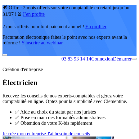
🎁 Offre : 2 mois offerts sur votre comptabilité en retard jusqu’au
31/07 ! ⏳
J’en profite
2 mois offerts pour tout paiement annuel !
En profiter
Facturation électronique faites le point avec nos experts avant la
réforme !
S'inscrire au webinar
03 83 93 14 14
Connexion
Démarrer
Création d'entreprise
Électricien
Recevez les conseils de nos experts-comptables et gérez votre
comptabilité en ligne. Optez pour la simplicité avec Clementine.
✅
Aide au choix du statut par nos juristes
✅
Prise en main des formalités administratives
✅
Obtention de votre K-bis rapidement
Je crée mon entreprise
J'ai besoin de conseils