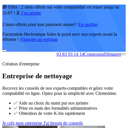
🎁 Offre : 2 mois offerts sur votre comptabilité en retard jusqu’au
31/07 ! ⏳
J’en profite
2 mois offerts pour tout paiement annuel !
En profiter
Facturation électronique faites le point avec nos experts avant la
réforme !
S'inscrire au webinar
03 83 93 14 14
Connexion
Démarrer
Création d'entreprise
Entreprise de nettoyage
Recevez les conseils de nos experts-comptables et gérez votre
comptabilité en ligne. Optez pour la simplicité avec Clementine.
✅
Aide au choix du statut par nos juristes
✅
Prise en main des formalités administratives
✅
Obtention de votre K-bis rapidement
Je crée mon entreprise
J'ai besoin de conseils