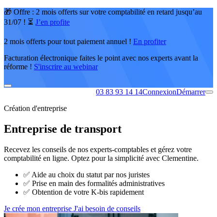
🎁 Offre : 2 mois offerts sur votre comptabilité en retard jusqu’au
31/07 ! ⏳
J’en profite
2 mois offerts pour tout paiement annuel !
En profiter
Facturation électronique faites le point avec nos experts avant la
réforme !
S'inscrire au webinar
03 83 93 14 14
Connexion
Démarrer
Création d'entreprise
Entreprise de transport
Recevez les conseils de nos experts-comptables et gérez votre
comptabilité en ligne. Optez pour la simplicité avec Clementine.
✅
Aide au choix du statut par nos juristes
✅
Prise en main des formalités administratives
✅
Obtention de votre K-bis rapidement
Je crée mon entreprise
J'ai besoin de conseils