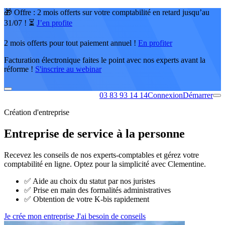
🎁 Offre : 2 mois offerts sur votre comptabilité en retard jusqu’au
31/07 ! ⏳
J’en profite
2 mois offerts pour tout paiement annuel !
En profiter
Facturation électronique faites le point avec nos experts avant la
réforme !
S'inscrire au webinar
03 83 93 14 14
Connexion
Démarrer
Création d'entreprise
Entreprise de service à la personne
Recevez les conseils de nos experts-comptables et gérez votre
comptabilité en ligne. Optez pour la simplicité avec Clementine.
✅
Aide au choix du statut par nos juristes
✅
Prise en main des formalités administratives
✅
Obtention de votre K-bis rapidement
Je crée mon entreprise
J'ai besoin de conseils