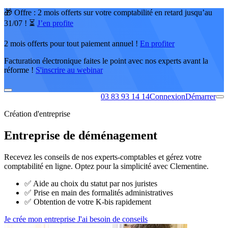
🎁 Offre : 2 mois offerts sur votre comptabilité en retard jusqu’au
31/07 ! ⏳
J’en profite
2 mois offerts pour tout paiement annuel !
En profiter
Facturation électronique faites le point avec nos experts avant la
réforme !
S'inscrire au webinar
03 83 93 14 14
Connexion
Démarrer
Création d'entreprise
Entreprise de déménagement
Recevez les conseils de nos experts-comptables et gérez votre
comptabilité en ligne. Optez pour la simplicité avec Clementine.
✅
Aide au choix du statut par nos juristes
✅
Prise en main des formalités administratives
✅
Obtention de votre K-bis rapidement
Je crée mon entreprise
J'ai besoin de conseils