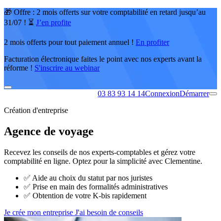
🎁 Offre : 2 mois offerts sur votre comptabilité en retard jusqu’au
31/07 ! ⏳
J’en profite
2 mois offerts pour tout paiement annuel !
En profiter
Facturation électronique faites le point avec nos experts avant la
réforme !
S'inscrire au webinar
03 83 93 14 14
Connexion
Démarrer
Création d'entreprise
Agence de voyage
Recevez les conseils de nos experts-comptables et gérez votre
comptabilité en ligne. Optez pour la simplicité avec Clementine.
✅
Aide au choix du statut par nos juristes
✅
Prise en main des formalités administratives
✅
Obtention de votre K-bis rapidement
Je crée mon entreprise
J'ai besoin de conseils