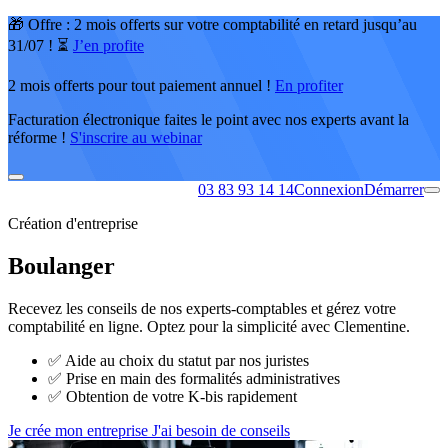
🎁 Offre : 2 mois offerts sur votre comptabilité en retard jusqu’au
31/07 ! ⏳
J’en profite
2 mois offerts pour tout paiement annuel !
En profiter
Facturation électronique faites le point avec nos experts avant la
réforme !
S'inscrire au webinar
03 83 93 14 14
Connexion
Démarrer
Création d'entreprise
Boulanger
Recevez les conseils de nos experts-comptables et gérez votre
comptabilité en ligne. Optez pour la simplicité avec Clementine.
✅
Aide au choix du statut par nos juristes
✅
Prise en main des formalités administratives
✅
Obtention de votre K-bis rapidement
Je crée mon entreprise
J'ai besoin de conseils