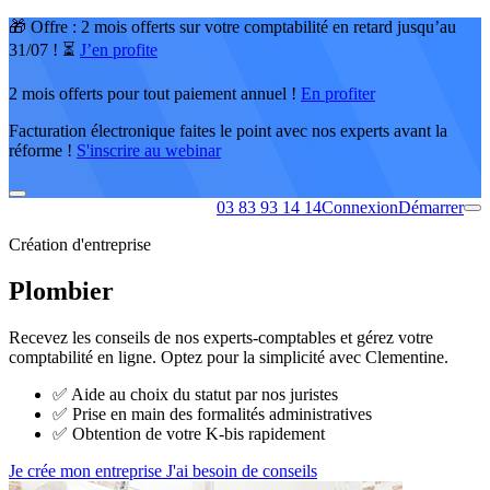
🎁 Offre : 2 mois offerts sur votre comptabilité en retard jusqu’au
31/07 ! ⏳
J’en profite
2 mois offerts pour tout paiement annuel !
En profiter
Facturation électronique faites le point avec nos experts avant la
réforme !
S'inscrire au webinar
03 83 93 14 14
Connexion
Démarrer
Création d'entreprise
Plombier
Recevez les conseils de nos experts-comptables et gérez votre
comptabilité en ligne. Optez pour la simplicité avec Clementine.
✅
Aide au choix du statut par nos juristes
✅
Prise en main des formalités administratives
✅
Obtention de votre K-bis rapidement
Je crée mon entreprise
J'ai besoin de conseils