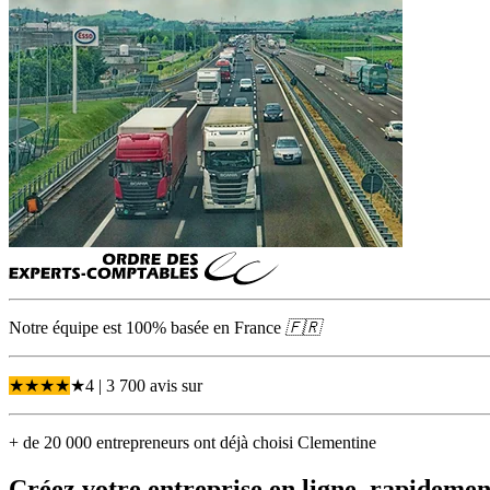
Notre équipe est 100% basée en
France
🇫🇷
★
★
★
★
★
4
| 3 700 avis
sur
+ de 20 000 entrepreneurs ont déjà choisi Clementine
Créez votre entreprise
en ligne, rapidement