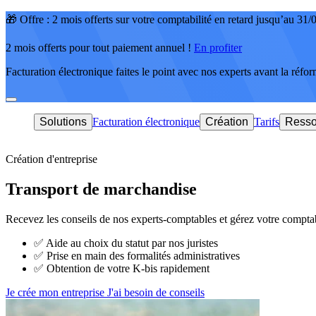
🎁 Offre : 2 mois offerts sur votre comptabilité en retard jusqu’au 31
2 mois offerts pour tout paiement annuel !
En profiter
Facturation électronique faites le point avec nos experts avant la réfo
Solutions
Facturation électronique
Création
Tarifs
Resso
Création d'entreprise
Transport de marchandise
Recevez les conseils de nos experts-comptables et gérez votre comptab
✅
Aide au choix du statut par nos juristes
✅
Prise en main des formalités administratives
✅
Obtention de votre K-bis rapidement
Je crée mon entreprise
J'ai besoin de conseils