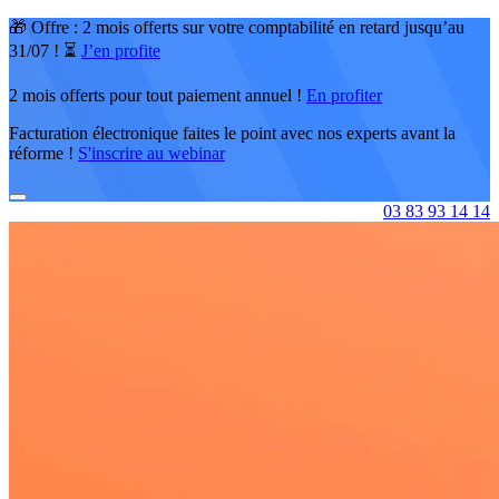
🎁 Offre : 2 mois offerts sur votre comptabilité en retard jusqu’au
31/07 ! ⏳
J’en profite
2 mois offerts pour tout paiement annuel !
En profiter
Facturation électronique faites le point avec nos experts avant la
réforme !
S'inscrire au webinar
03 83 93 14 14