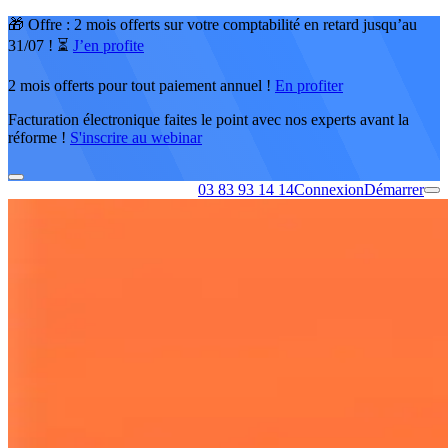
🎁 Offre : 2 mois offerts sur votre comptabilité en retard jusqu’au
31/07 ! ⏳
J’en profite
2 mois offerts pour tout paiement annuel !
En profiter
Facturation électronique faites le point avec nos experts avant la
réforme !
S'inscrire au webinar
03 83 93 14 14
Connexion
Démarrer