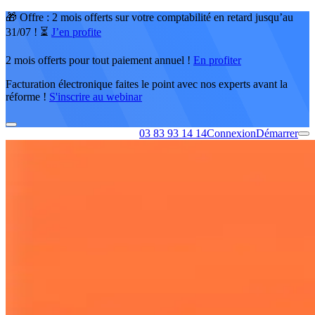
🎁 Offre : 2 mois offerts sur votre comptabilité en retard jusqu’au
31/07 ! ⏳
J’en profite
2 mois offerts pour tout paiement annuel !
En profiter
Facturation électronique faites le point avec nos experts avant la
réforme !
S'inscrire au webinar
03 83 93 14 14
Connexion
Démarrer