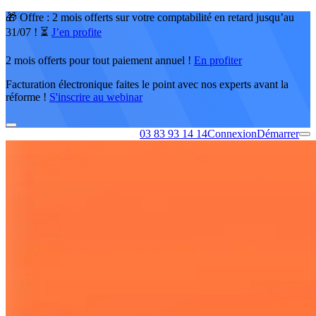
🎁 Offre : 2 mois offerts sur votre comptabilité en retard jusqu’au
31/07 ! ⏳
J’en profite
2 mois offerts pour tout paiement annuel !
En profiter
Facturation électronique faites le point avec nos experts avant la
réforme !
S'inscrire au webinar
03 83 93 14 14
Connexion
Démarrer