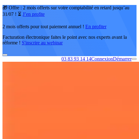
🎁 Offre : 2 mois offerts sur votre comptabilité en retard jusqu’au
31/07 ! ⏳
J’en profite
2 mois offerts pour tout paiement annuel !
En profiter
Facturation électronique faites le point avec nos experts avant la
réforme !
S'inscrire au webinar
03 83 93 14 14
Connexion
Démarrer