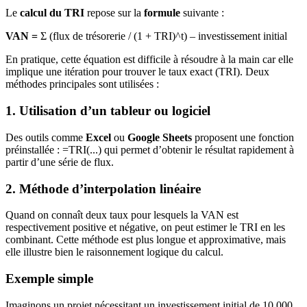
Le
calcul du TRI
repose sur la
formule
suivante :
VAN =
Σ (flux de trésorerie / (1 + TRI)^t) – investissement initial
En pratique, cette équation est difficile à résoudre à la main car elle
implique une itération pour trouver le taux exact (TRI). Deux
méthodes principales sont utilisées :
1. Utilisation d’un tableur ou logiciel
Des outils comme
Excel
ou
Google Sheets
proposent une fonction
préinstallée : =TRI(...) qui permet d’obtenir le résultat rapidement à
partir d’une série de flux.
2. Méthode d’interpolation linéaire
Quand on connaît deux taux pour lesquels la VAN est
respectivement positive et négative, on peut estimer le TRI en les
combinant. Cette méthode est plus longue et approximative, mais
elle illustre bien le raisonnement logique du calcul.
Exemple simple
Imaginons un projet nécessitant un investissement initial de 10 000