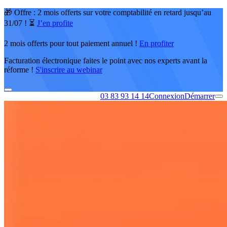
🎁 Offre : 2 mois offerts sur votre comptabilité en retard jusqu’au
31/07 ! ⏳
J’en profite
2 mois offerts pour tout paiement annuel !
En profiter
Facturation électronique faites le point avec nos experts avant la
réforme !
S'inscrire au webinar
03 83 93 14 14
Connexion
Démarrer