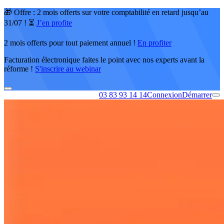
🎁 Offre : 2 mois offerts sur votre comptabilité en retard jusqu’au
31/07 ! ⏳
J’en profite
2 mois offerts pour tout paiement annuel !
En profiter
Facturation électronique faites le point avec nos experts avant la
réforme !
S'inscrire au webinar
03 83 93 14 14
Connexion
Démarrer