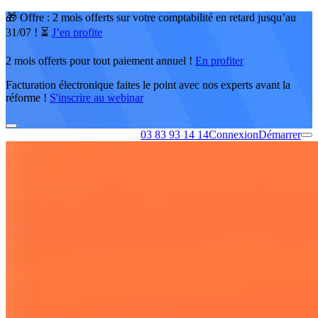
🎁 Offre : 2 mois offerts sur votre comptabilité en retard jusqu’au
31/07 ! ⏳
J’en profite
2 mois offerts pour tout paiement annuel !
En profiter
Facturation électronique faites le point avec nos experts avant la
réforme !
S'inscrire au webinar
03 83 93 14 14
Connexion
Démarrer