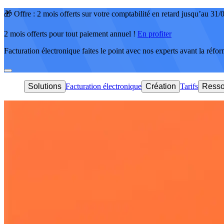
🎁 Offre : 2 mois offerts sur votre comptabilité en retard jusqu’au 31
2 mois offerts pour tout paiement annuel !
En profiter
Facturation électronique faites le point avec nos experts avant la réfo
Solutions
Facturation électronique
Création
Tarifs
Resso