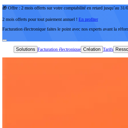
🎁 Offre : 2 mois offerts sur votre comptabilité en retard jusqu’au 31
2 mois offerts pour tout paiement annuel !
En profiter
Facturation électronique faites le point avec nos experts avant la réfo
Solutions
Facturation électronique
Création
Tarifs
Resso