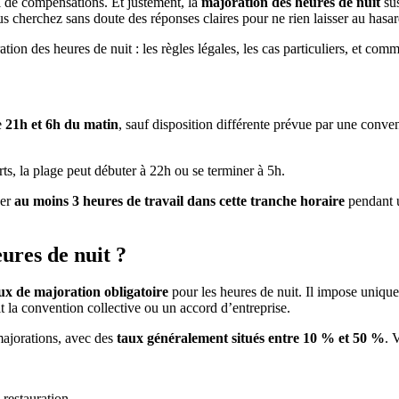
i de compensations. Et justement, la
majoration des heures de nuit
sus
s cherchez sans doute des réponses claires pour ne rien laisser au hasar
tion des heures de nuit : les règles légales, les cas particuliers, et comm
e
21h et 6h du matin
, sauf disposition différente prévue par une convent
s, la plage peut débuter à 22h ou se terminer à 5h.
uer
au moins 3 heures de travail dans cette tranche horaire
pendant u
ures de nuit ?
aux de majoration obligatoire
pour les heures de nuit. Il impose uniq
it la convention collective ou un accord d’entreprise.
majorations, avec des
taux généralement situés entre 10 % et 50 %
. 
-restauration