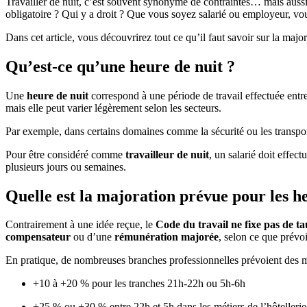
Travailler de nuit, c’est souvent synonyme de contraintes… mais auss
obligatoire ? Qui y a droit ? Que vous soyez salarié ou employeur, vou
Dans cet article, vous découvrirez tout ce qu’il faut savoir sur la majora
Qu’est-ce qu’une heure de nuit ?
Une
heure de nuit
correspond à une période de travail effectuée entr
mais elle peut varier légèrement selon les secteurs.
Par exemple, dans certains domaines comme la sécurité ou les transport
Pour être considéré comme
travailleur de nuit
, un salarié doit effect
plusieurs jours ou semaines.
Quelle est la majoration prévue pour les he
Contrairement à une idée reçue, le
Code du travail ne fixe pas de t
compensateur
ou d’une
rémunération majorée
, selon ce que prévo
En pratique, de nombreuses branches professionnelles prévoient des 
+10 à +20 % pour les tranches 21h-22h ou 5h-6h
+25 % ou +30 % entre 22h et 5h dans les métiers de l’hôtellerie