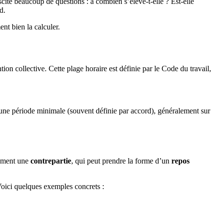
cite beaucoup de questions : à combien s’élève-t-elle ? Est-elle
d.
ent bien la calculer.
ion collective. Cette plage horaire est définie par le Code du travail,
ne période minimale (souvent définie par accord), généralement sur
uement une
contrepartie
, qui peut prendre la forme d’un
repos
Voici quelques exemples concrets :