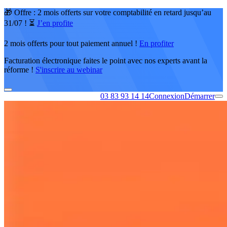
🎁 Offre : 2 mois offerts sur votre comptabilité en retard jusqu’au
31/07 ! ⏳
J’en profite
2 mois offerts pour tout paiement annuel !
En profiter
Facturation électronique faites le point avec nos experts avant la
réforme !
S'inscrire au webinar
03 83 93 14 14
Connexion
Démarrer