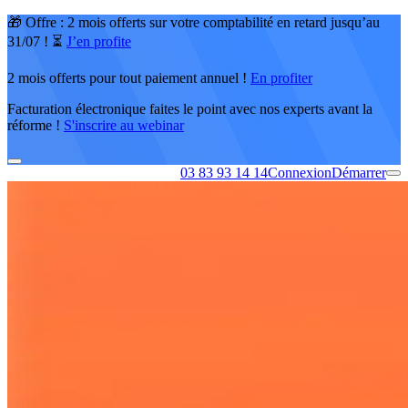
🎁 Offre : 2 mois offerts sur votre comptabilité en retard jusqu’au
31/07 ! ⏳
J’en profite
2 mois offerts pour tout paiement annuel !
En profiter
Facturation électronique faites le point avec nos experts avant la
réforme !
S'inscrire au webinar
03 83 93 14 14
Connexion
Démarrer