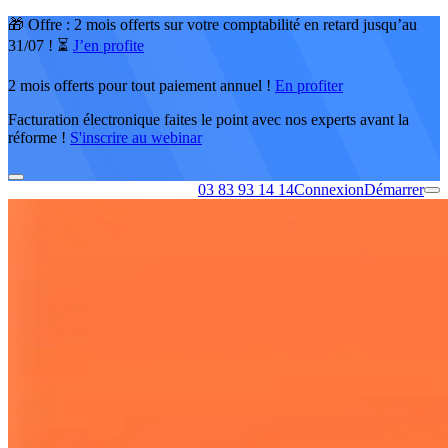
🎁 Offre : 2 mois offerts sur votre comptabilité en retard jusqu’au
31/07 ! ⏳
J’en profite
2 mois offerts pour tout paiement annuel !
En profiter
Facturation électronique faites le point avec nos experts avant la
réforme !
S'inscrire au webinar
03 83 93 14 14
Connexion
Démarrer