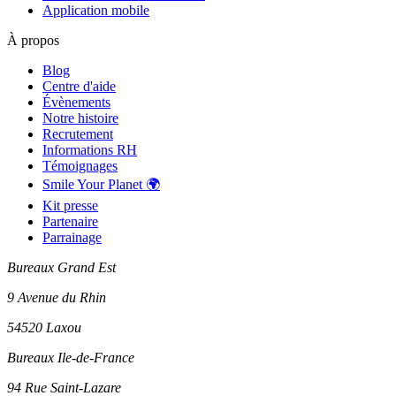
Application mobile
À propos
Blog
Centre d'aide
Évènements
Notre histoire
Recrutement
Informations RH
Témoignages
Smile Your Planet 🌍
Kit presse
Partenaire
Parrainage
Bureaux Grand Est
9 Avenue du Rhin
54520 Laxou
Bureaux Ile-de-France
94 Rue Saint-Lazare