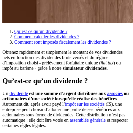
Qu’est-ce qu’un dividende ?
Comment calculer les dividendes ?
Comment sont imposés fiscalement les dividendes ?
Obtenez rapidement et simplement le montant de vos dividendes
nets en fonction des dividendes bruts versés et du régime
d’imposition choisi - prélèvement forfaitaire unique (
flat tax
) ou
impôt au barème - grâce à notre
simulateur dividendes
.
Qu’est-ce qu’un dividende ?
Un
dividende
est
une somme d’argent distribuée aux
associés
ou
actionnaires d’une société lorsqu’elle réalise des bénéfices
.
Autrement dit, après avoir payé l’
impôt sur les sociétés
(IS), une
entreprise peut choisir d’allouer une partie de ses bénéfices aux
actionnaires sous forme de dividendes. Cette distribution n’est pas
automatique : elle doit être votée en
assemblée générale
et respecter
certaines règles légales.