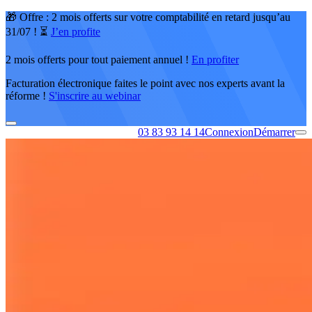
🎁 Offre : 2 mois offerts sur votre comptabilité en retard jusqu’au
31/07 ! ⏳
J’en profite
2 mois offerts pour tout paiement annuel !
En profiter
Facturation électronique faites le point avec nos experts avant la
réforme !
S'inscrire au webinar
03 83 93 14 14
Connexion
Démarrer