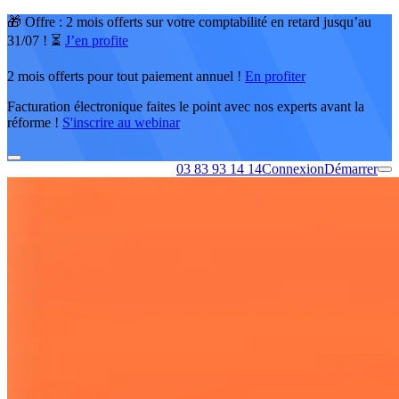
🎁 Offre : 2 mois offerts sur votre comptabilité en retard jusqu’au
31/07 ! ⏳
J’en profite
2 mois offerts pour tout paiement annuel !
En profiter
Facturation électronique faites le point avec nos experts avant la
réforme !
S'inscrire au webinar
03 83 93 14 14
Connexion
Démarrer