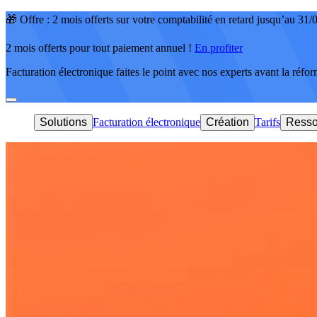
🎁 Offre : 2 mois offerts sur votre comptabilité en retard jusqu’au 31
2 mois offerts pour tout paiement annuel !
En profiter
Facturation électronique faites le point avec nos experts avant la réfo
Solutions
Facturation électronique
Création
Tarifs
Resso