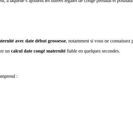
, à laquelle s’ajoutent les durées légales de congé prénatal et postnatal.
ternité avec date début grossesse
, notamment si vous ne connaissez 
aire un
calcul date congé maternité
fiable en quelques secondes.
comprend :