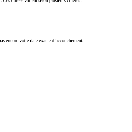
 Ces durées varient selon plusieurs critères :
pas encore votre date exacte d’accouchement.